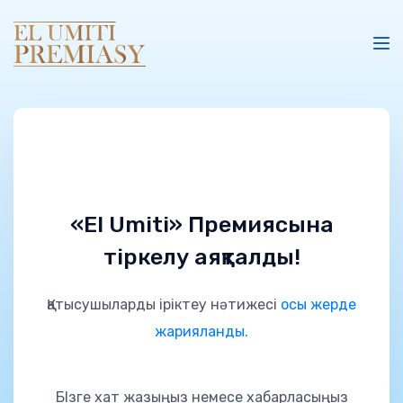
«El Umiti» Премиясына
тіркелу аяқталды!
Қатысушыларды іріктеу нәтижесі
осы жерде
жарияланды.
БІзге хат жазыңыз немесе хабарласыңыз